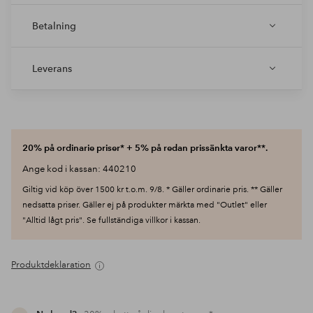
Betalning
Leverans
20% på ordinarie priser* + 5% på redan prissänkta varor**.
Ange kod i kassan: 440210
Giltig vid köp över 1500 kr t.o.m. 9/8. * Gäller ordinarie pris. ** Gäller
nedsatta priser. Gäller ej på produkter märkta med "Outlet" eller
"Alltid lågt pris". Se fullständiga villkor i kassan.
Produktdeklaration