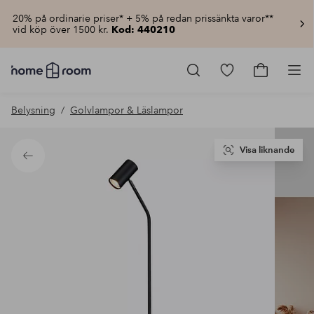
20% på ordinarie priser* + 5% på redan prissänkta varor**
vid köp över 1500 kr.
Kod: 440210
Homeroom
–
Gå
Gå
Pro
Allt
till
till
för
favoritmarkerad
kundvagn
Belysning
Golvlampor & Läslampor
hemmet
produkter
till
lågt
pris
Visa liknande
Tillbaka