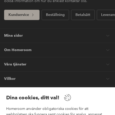
också information om hur du enklast kontaktar oss.
Kundservice
Beställning
Betalsätt
Leveran
Mina sidor
Om Homeroom
Våra tjänster
Villkor
Vänner
Dina cookies, ditt val!
Homeroom använder obligatoriska cookies för att
webbplatsen ska fungera samt cookies för analys, anpassat