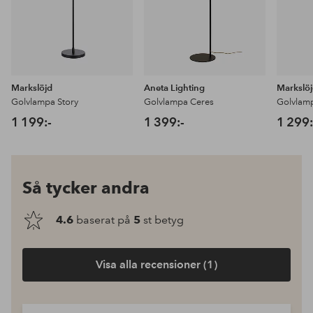
Markslöjd
Aneta Lighting
Markslö
Golvlampa Story
Golvlampa Ceres
Golvlam
1 199:-
1 399:-
1 299:
Så tycker andra
4.6
baserat på
5
st betyg
Visa alla recensioner (1)