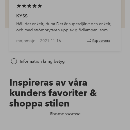
KYSS
Håll det enkelt, dumt Det är superdjärvt och enkelt,
och med strömbrytaren upp av glödlampan, som
kan roteras i valfri riktning.
mojnmojn —
2021-11-16
Rapportera
Information kring betyg
Inspireras av våra
kunders favoriter &
shoppa stilen
#homeroomse