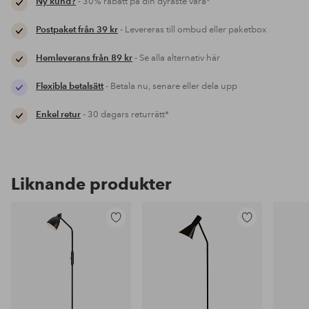
Ny kund?
- 30% rabatt på din dyraste vara*
Postpaket från 39 kr
- Levereras till ombud eller paketbox
Hemleverans från 89 kr
- Se alla alternativ här
Flexibla betalsätt
- Betala nu, senare eller dela upp
Enkel retur
- 30 dagars returrätt*
Liknande produkter
Lägg
Lägg
till
till
i
i
favoriter
favoriter