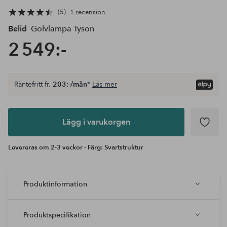
5
1 recension
Belid
Golvlampa Tyson
2 549:-
Räntefritt fr.
203:-/mån
*
Läs mer
Lägg i
varukorgen
Lägg i varukorgen
Levereras om 2-3 veckor - Färg: Svartstruktur
Produktinformation
Produktspecifikation