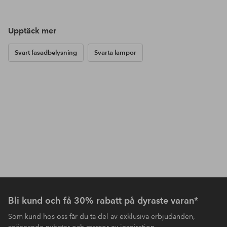
Upptäck mer
Svart fasadbelysning
Svarta lampor
Bli kund och få 30% rabatt på dyraste varan*
Som kund hos oss får du ta del av exklusiva erbjudanden,
spännande nyheter och massor av inspiration.