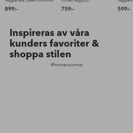
Vägglampa Lysekil utomhus
Cuneo vägg E27
Vägglam
899:-
759:-
599:-
Inspireras av våra
kunders favoriter &
shoppa stilen
#homeroomse