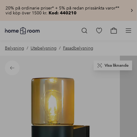
20% på ordinarie priser* + 5% på redan prissänkta varor**
vid köp över 1500 kr.
Kod: 440210
Homeroom
–
Gå
Gå
Pro
Allt
till
till
för
favoritmarkerad
kundvagn
Belysning
Utebelysning
Fasadbelysning
hemmet
produkter
till
lågt
pris
Visa liknande
Tillbaka