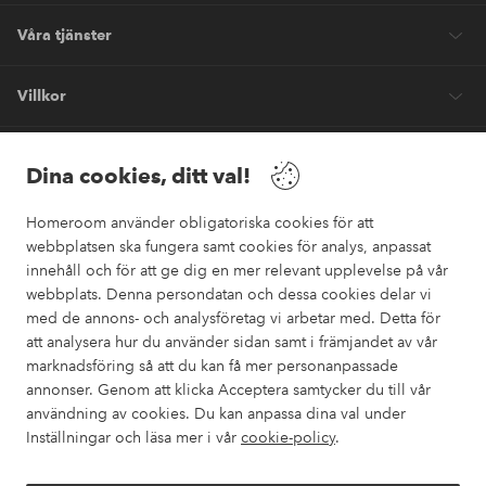
Våra tjänster
Villkor
Vänner
Dina cookies, ditt val!
Homeroom använder obligatoriska cookies för att
webbplatsen ska fungera samt cookies för analys, anpassat
innehåll och för att ge dig en mer relevant upplevelse på vår
webbplats. Denna persondatan och dessa cookies delar vi
Säkra betalningar
med de annons- och analysföretag vi arbetar med. Detta för
Vill du veta mer om
våra betalalternativ
?
att analysera hur du använder sidan samt i främjandet av vår
marknadsföring så att du kan få mer personanpassade
elpy
annonser. Genom att klicka Acceptera samtycker du till vår
användning av cookies. Du kan anpassa dina val under
Inställningar och läsa mer i vår
cookie-policy
.
Sverige - Välj land