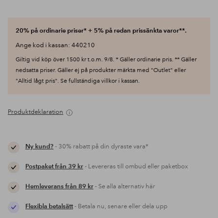
20% på ordinarie priser* + 5% på redan prissänkta varor**.
Ange kod i kassan: 440210
Giltig vid köp över 1500 kr t.o.m. 9/8. * Gäller ordinarie pris. ** Gäller
nedsatta priser. Gäller ej på produkter märkta med "Outlet" eller
"Alltid lågt pris". Se fullständiga villkor i kassan.
Produktdeklaration
Ny kund?
- 30% rabatt på din dyraste vara*
Postpaket från 39 kr
- Levereras till ombud eller paketbox
Hemleverans från 89 kr
- Se alla alternativ här
Flexibla betalsätt
- Betala nu, senare eller dela upp