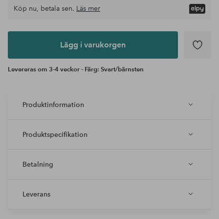
Köp nu, betala sen.
Läs mer
Lägg i
varukorgen
Lägg i varukorgen
Levereras om 3-4 veckor - Färg: Svart/bärnsten
Produktinformation
Produktspecifikation
Betalning
Leverans