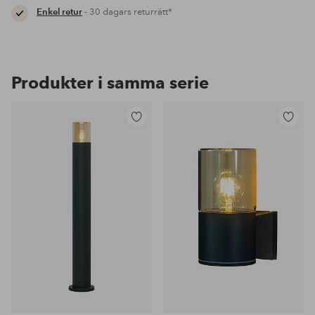
Enkel retur
- 30 dagars returrätt*
Produkter i samma serie
Lägg
Lägg
till
till
i
i
favoriter
favoriter