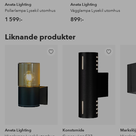
Aneta Lighting
Aneta Lighting
Pollarlampa Lysekil utomhus
Vägglampa Lysekil utomhus
1 599:-
899:-
Liknande produkter
Lägg
Lägg
till
till
i
i
favoriter
favoriter
Aneta Lighting
Konstsmide
Markslö