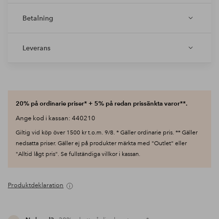
Betalning
Leverans
20% på ordinarie priser* + 5% på redan prissänkta varor**.
Ange kod i kassan: 440210
Giltig vid köp över 1500 kr t.o.m. 9/8. * Gäller ordinarie pris. ** Gäller
nedsatta priser. Gäller ej på produkter märkta med "Outlet" eller
"Alltid lågt pris". Se fullständiga villkor i kassan.
Produktdeklaration