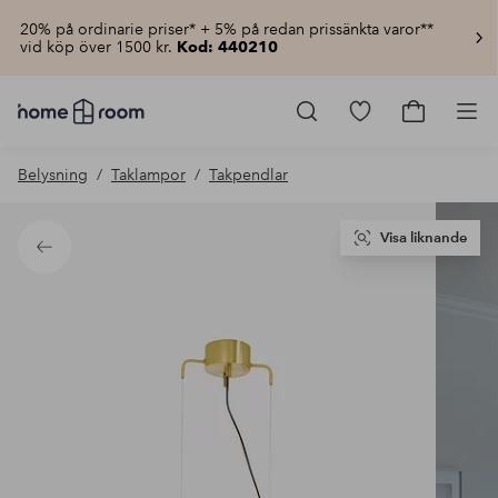
20% på ordinarie priser* + 5% på redan prissänkta varor**
vid köp över 1500 kr.
Kod: 440210
Homeroom
–
Gå
Gå
Pro
Allt
till
till
för
favoritmarkerad
kundvagn
Belysning
Taklampor
Takpendlar
hemmet
produkter
till
lågt
pris
Visa liknande
Tillbaka