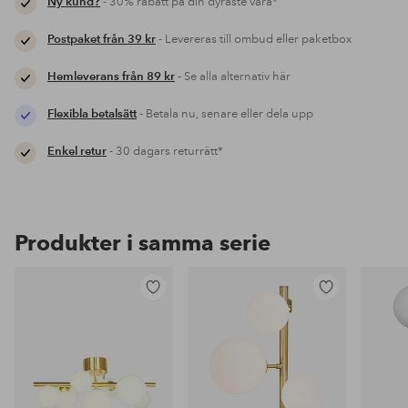
Ny kund?
- 30% rabatt på din dyraste vara*
Postpaket från 39 kr
- Levereras till ombud eller paketbox
Hemleverans från 89 kr
- Se alla alternativ här
Flexibla betalsätt
- Betala nu, senare eller dela upp
Enkel retur
- 30 dagars returrätt*
Produkter i samma serie
Lägg
Lägg
till
till
i
i
favoriter
favoriter