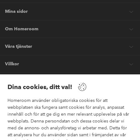
Mina sidor
Om Homeroom
Våra tjänster
Villkor
Vänner
Dina cookies, ditt val!
Homeroom använder obligatoriska cookies för att
webbplatsen ska fungera samt cookies för analys, anpassat
innehåll och för att ge dig en mer relevant upplevelse på vår
webbplats. Denna persondatan och dessa cookies delar vi
Säkra betalningar
med de annons- och analysföretag vi arbetar med. Detta för
Vill du veta mer om
våra betalalternativ
?
att analysera hur du använder sidan samt i främjandet av vår