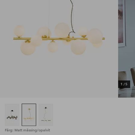
1
/
5
Färg: Matt mässing/opalvit