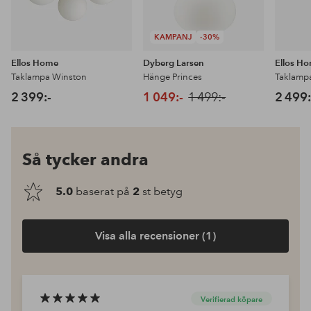
KAMPANJ
-30%
Ellos Home
Dyberg Larsen
Ellos H
Taklampa Winston
Hänge Princes
Taklampa
2 399:-
1 049:-
1 499:-
2 499:
Så tycker andra
5.0
baserat på
2
st betyg
Visa alla recensioner (1)
Verifierad köpare