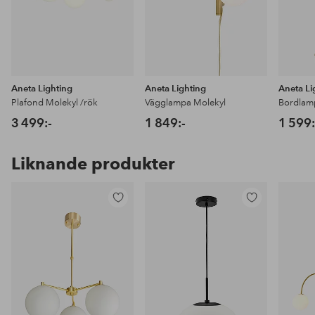
Aneta Lighting
Aneta Lighting
Aneta Li
Plafond Molekyl /rök
Vägglampa Molekyl
Bordlamp
3 499:-
1 849:-
1 599:
Liknande produkter
Lägg
Lägg
till
till
i
i
favoriter
favoriter