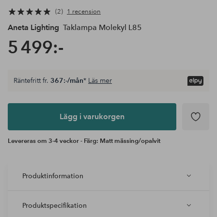
2
1 recension
Aneta Lighting
Taklampa Molekyl L85
5 499:-
Räntefritt fr.
367:-/mån
*
Läs mer
Lägg i
varukorgen
Lägg i varukorgen
Levereras om 3-4 veckor - Färg: Matt mässing/opalvit
Produktinformation
Produktspecifikation