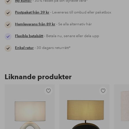
Ny kund?
- 30% rabatt på din dyraste vara*
Postpaket från 39 kr
- Levereras till ombud eller paketbox
Hemleverans från 89 kr
- Se alla alternativ här
Flexibla betalsätt
- Betala nu, senare eller dela upp
Enkel retur
- 30 dagars returrätt*
Liknande produkter
Lägg
Lägg
till
till
i
i
favoriter
favoriter