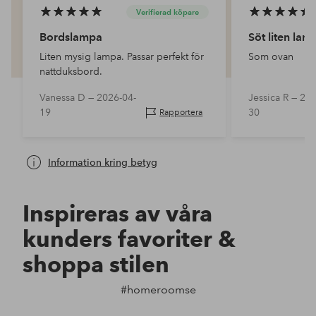
Verifierad köpare
Bordslampa
Söt liten lam
Liten mysig lampa. Passar perfekt för
Som ovan
nattduksbord.
Vanessa D —
2026-04-
Jessica R —
202
19
30
Rapportera
Information kring betyg
Inspireras av våra
kunders favoriter &
shoppa stilen
#homeroomse