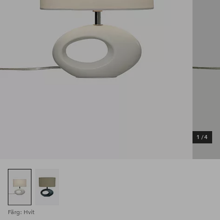
1
/
4
Färg: Hvit