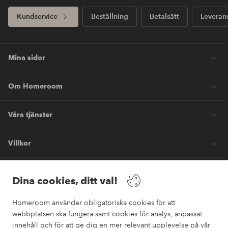
Kundservice
Beställning
Betalsätt
Leveran
Mina sidor
Om Homeroom
Våra tjänster
Villkor
Vänner
Dina cookies, ditt val!
Homeroom använder obligatoriska cookies för att
webbplatsen ska fungera samt cookies för analys, anpassat
innehåll och för att ge dig en mer relevant upplevelse på vår