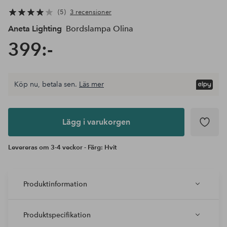
5
3 recensioner
Aneta Lighting
Bordslampa Olina
399:-
Köp nu, betala sen.
Läs mer
Lägg i
varukorgen
Lägg i varukorgen
Levereras om 3-4 veckor - Färg: Hvit
Produktinformation
Produktspecifikation