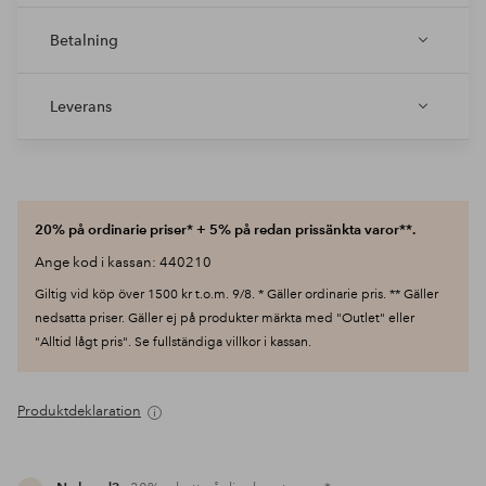
Betalning
Leverans
20% på ordinarie priser* + 5% på redan prissänkta varor**.
Ange kod i kassan: 440210
Giltig vid köp över 1500 kr t.o.m. 9/8. * Gäller ordinarie pris. ** Gäller
nedsatta priser. Gäller ej på produkter märkta med "Outlet" eller
"Alltid lågt pris". Se fullständiga villkor i kassan.
Produktdeklaration