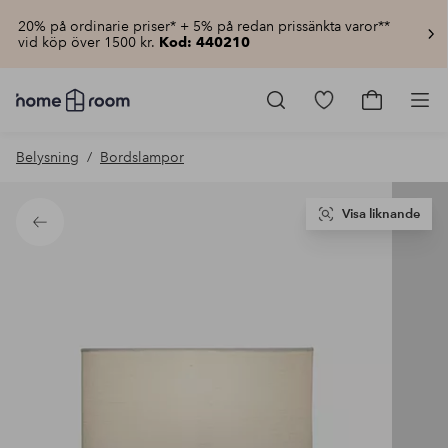
20% på ordinarie priser* + 5% på redan prissänkta varor**
vid köp över 1500 kr.
Kod: 440210
Homeroom
–
Gå
Gå
Pro
Allt
till
till
för
favoritmarkerad
kundvagn
Belysning
Bordslampor
hemmet
produkter
till
lågt
pris
Visa liknande
Tillbaka