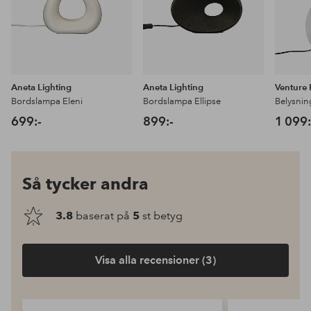
Aneta Lighting
Aneta Lighting
Venture
Bordslampa Eleni
Bordslampa Ellipse
Belysnin
699:-
899:-
1 099:
Så tycker andra
3.8
baserat på
5
st betyg
Visa alla recensioner (3)