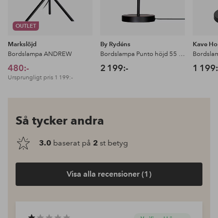
OUTLET
Markslöjd
By Rydéns
Kave H
Bordslampa ANDREW
Bordslampa Punto höjd 55 cm
Bordsla
480:-
2 199:-
1 199:
Ursprungligt pris
1 199:-
Så tycker andra
3.0
baserat på
2
st betyg
Visa alla recensioner (1)