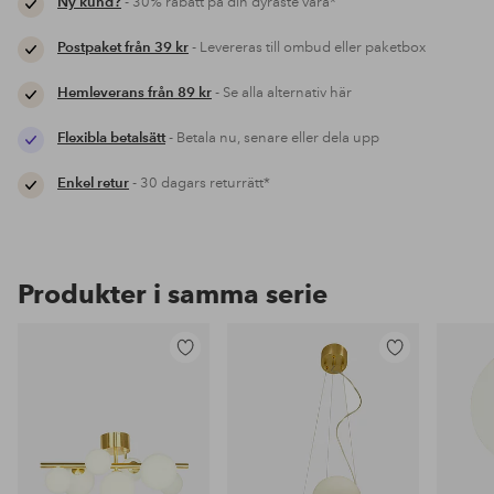
Ny kund?
- 30% rabatt på din dyraste vara*
Postpaket från 39 kr
- Levereras till ombud eller paketbox
Hemleverans från 89 kr
- Se alla alternativ här
Flexibla betalsätt
- Betala nu, senare eller dela upp
Enkel retur
- 30 dagars returrätt*
Produkter i samma serie
Lägg
Lägg
till
till
i
i
favoriter
favoriter