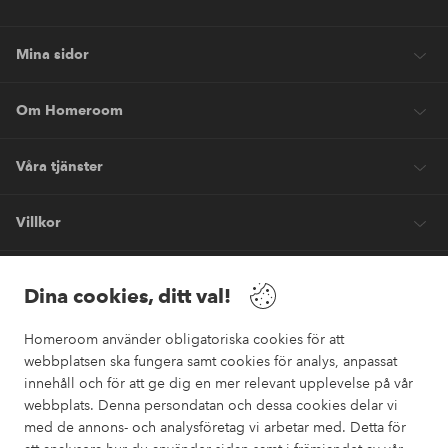
Mina sidor
Om Homeroom
Våra tjänster
Villkor
Vänner
Dina cookies, ditt val!
Homeroom använder obligatoriska cookies för att
webbplatsen ska fungera samt cookies för analys, anpassat
innehåll och för att ge dig en mer relevant upplevelse på vår
webbplats. Denna persondatan och dessa cookies delar vi
Säkra betalningar
med de annons- och analysföretag vi arbetar med. Detta för
Vill du veta mer om
våra betalalternativ
?