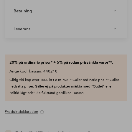
Betalning
Leverans
20% på ordinarie priser* + 5% på redan prissänkta varor**.
Ange kod i kassan: 440210
Giltig vid köp över 1500 kr t.o.m. 9/8. * Gäller ordinarie pris. ** Gäller
nedsatta priser. Gäller ej på produkter märkta med "Outlet" eller
"Alltid lågt pris". Se fullständiga villkor i kassan.
Produktdeklaration