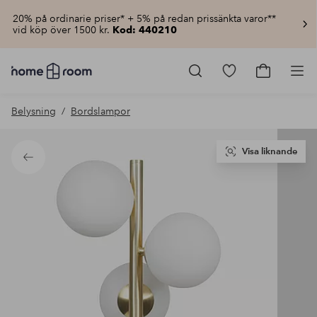
20% på ordinarie priser* + 5% på redan prissänkta varor**
vid köp över 1500 kr.
Kod: 440210
Homeroom
–
Gå
Gå
Pro
Allt
till
till
för
favoritmarkerad
kundvagn
Belysning
Bordslampor
hemmet
produkter
till
lågt
pris
Visa liknande
Tillbaka