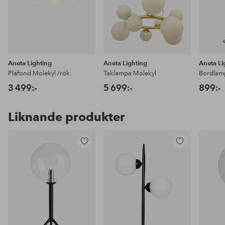
Aneta Lighting
Aneta Lighting
Aneta Li
Plafond Molekyl /rök
Taklampa Molekyl
Bordlamp
3 499:-
5 699:-
899:-
Liknande produkter
Lägg
Lägg
till
till
i
i
favoriter
favoriter