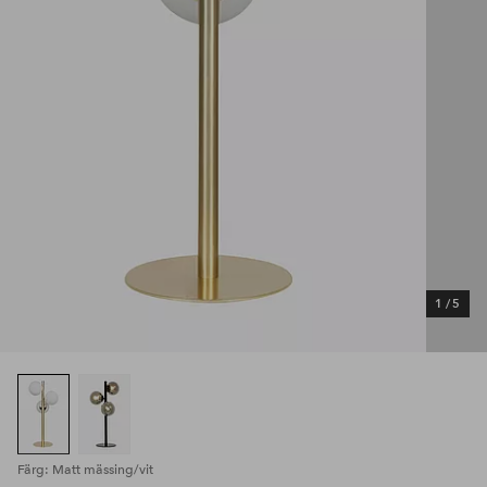
1
/
5
Färg: Matt mässing/vit