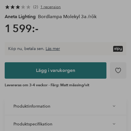
2
1 recension
Aneta Lighting
Bordlampa Molekyl 3a /rök
1 599:-
Köp nu, betala sen.
Läs mer
Lägg i
varukorgen
Lägg i varukorgen
Levereras om 3-4 veckor - Färg: Matt mässing/vit
Produktinformation
Produktspecifikation