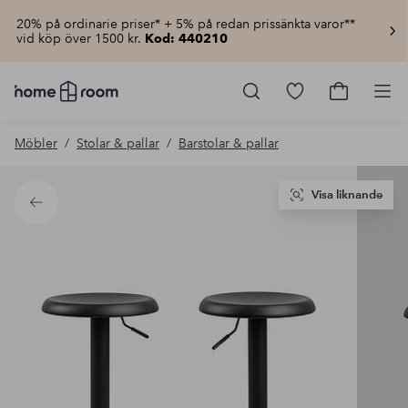
20% på ordinarie priser* + 5% på redan prissänkta varor**
vid köp över 1500 kr.
Kod: 440210
Homeroom
–
Gå
Gå
Pro
Allt
till
till
för
favoritmarkerad
kundvagn
Möbler
Stolar & pallar
Barstolar & pallar
hemmet
produkter
till
lågt
pris
Visa liknande
Tillbaka