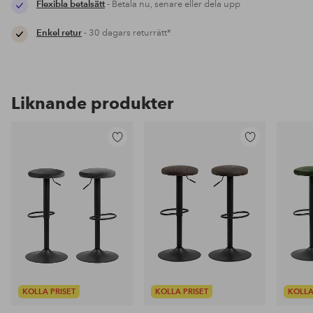
Flexibla betalsätt
- Betala nu, senare eller dela upp
Enkel retur
- 30 dagars returrätt*
Liknande produkter
Lägg
Lägg
till
till
i
i
favoriter
favoriter
KOLLA PRISET
KOLLA PRISET
KOLLA