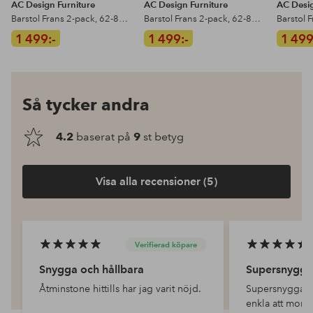
AC Design Furniture
AC Design Furniture
AC Desig
Barstol Frans 2-pack, 62-82 cm
Barstol Frans 2-pack, 62-82 cm
1 499:-
1 499:-
1 499
Så tycker andra
4.2
baserat på
9
st betyg
Visa alla recensioner (5)
Verifierad köpare
Snygga och hållbara
Supersnygga 
Åtminstone hittills har jag varit nöjd.
Supersnygga , 
enkla att mont