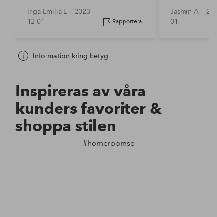
Inga Emilia L —
2023-
Jasmin A —
202
12-01
01
Rapportera
Information kring betyg
Inspireras av våra
kunders favoriter &
shoppa stilen
#homeroomse