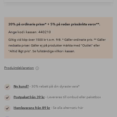
20% på ordinarie priser* + 5% på redan prissänkta varor**.
Ange kod i kassan: 440210
Giltig vid köp över 1500 kr t.o.m. 9/8. * Gäller ordinarie pris. ** Gäller
nedsatta priser. Gäller ej på produkter märkta med "Outlet" eller
"Alltid lågt pris". Se fullständiga villkor i kassan.
Produktdeklaration
Ny kund?
- 30% rabatt på din dyraste vara*
Postpaket från 39 kr
- Levereras till ombud eller paketbox
Hemleverans från 89 kr
- Se alla alternativ här