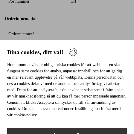
Postnummer
Ort
Orderinformation
Ordernummer*
Dina cookies, ditt val!
Orderdatum
Homeroom använder obligatoriska cookies för att webbplatsen ska
Jag vill ångra köpet för följande varor
fungera samt cookies för analys, anpassat innehåll och för att ge dig
en mer relevant upplevelse på vår webbplats. Denna persondatan och
dessa cookies delar vi med de annons- och analysföretag vi arbetar
med. Detta för att analysera hur du använder sidan samt i främjandet
av vår marknadsföring så att du kan få mer personanpassade annonser.
Genom att klicka Acceptera samtycker du till vår användning av
cookies. Du kan anpassa dina val under Inställningar och läsa mer i
vår
cookie-policy
.
Fyll i antal och artikelnummer, separera flera artiklar med komma